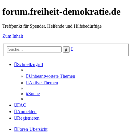
forum.freiheit-demokratie.de
Treffpunkt für Spender, Helfende und Hilfsbedürftige
Zum Inhalt
Erweiterte
Suche
Suche
Schnellzugriff
Unbeantwortete Themen
Aktive Themen
Suche
FAQ
Anmelden
Registrieren
Foren-Übersicht